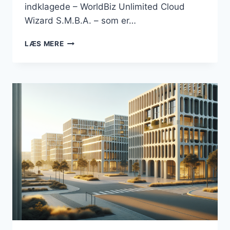
indklagede – WorldBiz Unlimited Cloud
Wizard S.M.B.A. – som er…
DOMÆNET
LÆS MERE
“BUSINESSESBJERG.DK”
FORBLIVER
EN
DEL
AF
DANMARKSBUSINESS