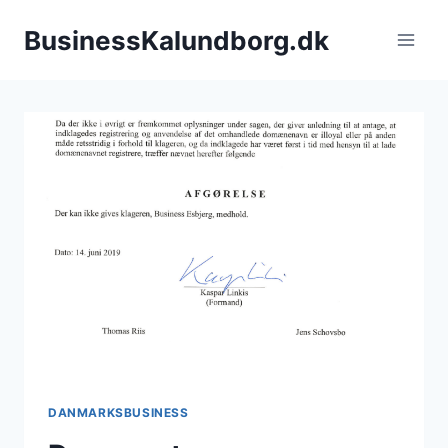
Fortsæt
BusinessKalundborg.dk
til
indhold
DANMARKSBUSINESS