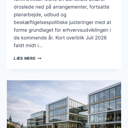
droslede ned på arrangementer, fortsatte
planarbejde, udbud og
beskæftigelsespolitiske justeringer med at
forme grundlaget for erhvervsudviklingen i
de kommende år. Kort overblik Juli 2026
faldt midt i…
BUSINESS
LÆS MERE
I
KALUNDBORG:
JULI
2026:
PLANLÆGNING,
REFORM
OG
GRØNNE
INVESTERINGER
I
KALUNDBORG