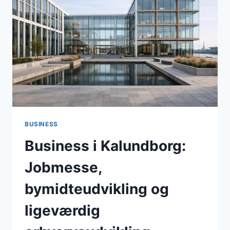
ERHVERVSDIALOG
I
FOKUS
I
APRIL
2026
BUSINESS
Business i Kalundborg:
Jobmesse,
bymidteudvikling og
ligeværdig