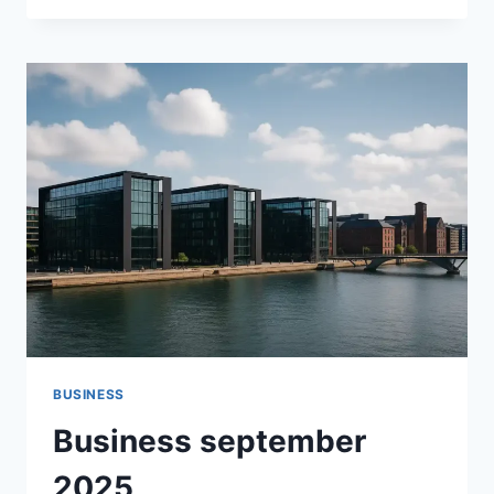
I
2025:
VÆKST,
SÅRBARHEDER
OG
STRATEGISKE
MULIGHEDER
BUSINESS
Business september
2025