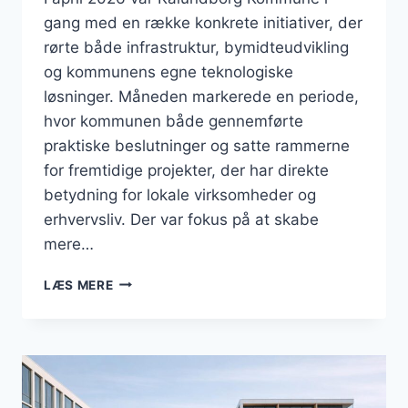
gang med en række konkrete initiativer, der
rørte både infrastruktur, bymidteudvikling
og kommunens egne teknologiske
løsninger. Måneden markerede en periode,
hvor kommunen både gennemførte
praktiske beslutninger og satte rammerne
for fremtidige projekter, der har direkte
betydning for lokale virksomheder og
erhvervsliv. Der var fokus på at skabe
mere…
BUSINESS
LÆS MERE
I
KALUNDBORG:
AI-
LØSNINGER,
BYMIDTE
OG