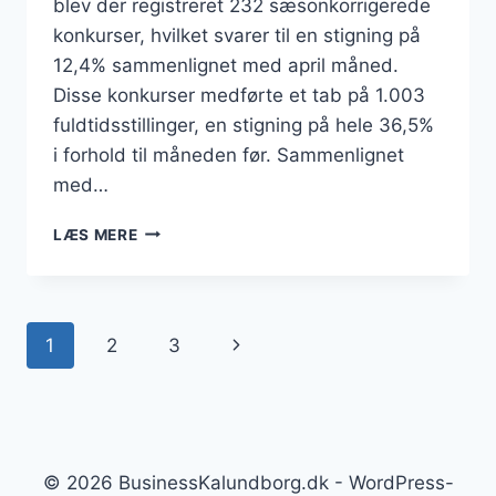
blev der registreret 232 sæsonkorrigerede
konkurser, hvilket svarer til en stigning på
12,4% sammenlignet med april måned.
Disse konkurser medførte et tab på 1.003
fuldtidsstillinger, en stigning på hele 36,5%
i forhold til måneden før. Sammenlignet
med…
KONKURSBØLGE
LÆS MERE
SKYLLER
IND
OVER
DANMARK:
Side
Næste
1
2
3
HVER
FEMTE
navigation
side
VIRKSOMHED
LUKKER
MED
ANSATTE
© 2026 BusinessKalundborg.dk - WordPress-