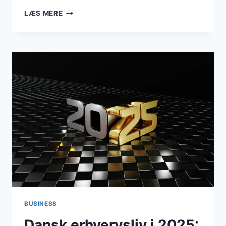
BUSINESS
LÆS MERE
I
KALUNDBORG:
JOBMESSE,
BYMIDTEUDVIKLING
OG
LIGEVÆRDIG
ERHVERVSUDVIKLING
PRÆGEDE
MÅNEDEN
BUSINESS
Dansk erhvervsliv i 2025: