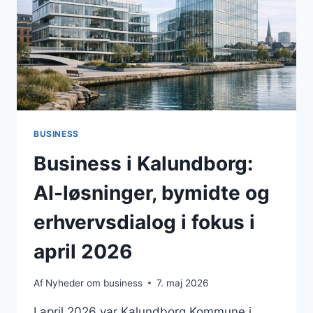
FOR
VIRKSOMHEDER
BUSINESS
Business i Kalundborg:
AI-løsninger, bymidte og
erhvervsdialog i fokus i
april 2026
Af
Nyheder om business
7. maj 2026
I april 2026 var Kalundborg Kommune i