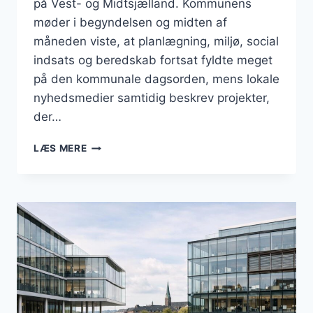
på Vest- og Midtsjælland. Kommunens
møder i begyndelsen og midten af
måneden viste, at planlægning, miljø, social
indsats og beredskab fortsat fyldte meget
på den kommunale dagsorden, mens lokale
nyhedsmedier samtidig beskrev projekter,
der…
BUSINESS
LÆS MERE
I
KALUNDBORG:
ERHVERV,
HAVN
OG
HANDEL
I
JUNI