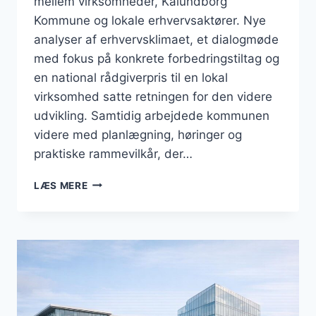
mellem virksomheder, Kalundborg
Kommune og lokale erhvervsaktører. Nye
analyser af erhvervsklimaet, et dialogmøde
med fokus på konkrete forbedringstiltag og
en national rådgiverpris til en lokal
virksomhed satte retningen for den videre
udvikling. Samtidig arbejdede kommunen
videre med planlægning, høringer og
praktiske rammevilkår, der…
BUSINESS
LÆS MERE
I
KALUNDBORG:
MÅNED
MED
DIALOGMØDER,
ERHVERVSPRIS
OG
NYE
RAMMER