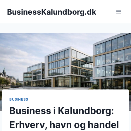
Fortsæt
BusinessKalundborg.dk
til
indhold
BUSINESS
Business i Kalundborg:
Erhverv, havn og handel